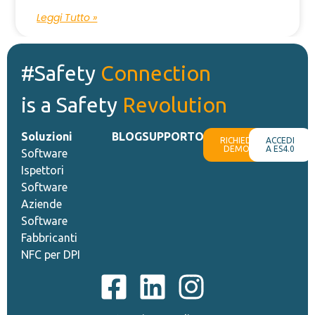
Leggi Tutto »
#Safety
Connection
is a Safety
Revolution
Soluzioni
BLOG
SUPPORTO
RICHIEDI
ACCEDI
DEMO
A ES4.0
Software
Ispettori
Software
Aziende
Software
Fabbricanti
NFC per DPI