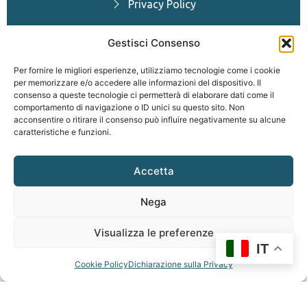
Privacy Policy
Cookie Policy
Gestisci Consenso
via Carducci 2 – 20852 – Villasanta (MB)
Per fornire le migliori esperienze, utilizziamo tecnologie come i cookie
exteryo.com
per memorizzare e/o accedere alle informazioni del dispositivo. Il
info@exteryo.com
consenso a queste tecnologie ci permetterà di elaborare dati come il
P.Iva 09343850963 | REA CCIAA di Monza e Brianza n° MB – 1905313
comportamento di navigazione o ID unici su questo sito. Non
| Capitale sociale €11.850.00 i.v.
acconsentire o ritirare il consenso può influire negativamente su alcune
caratteristiche e funzioni.
Accetta
Nega
Visualizza le preferenze
IT
Cookie Policy
Dichiarazione sulla Privacy