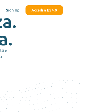
Sign Up
Accedi a ES4.0
za.
a.
lli
e
ti