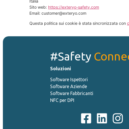
Italia
Sito web:
https://exteryo-safety.com
Email:
customer@
exteryo.com
Questa politica sui cookie è stata sincronizzata con
#Safety
Conne
Soluzioni
Software Ispettori
Software Aziende
Software Fabbricanti
NFC per DPI