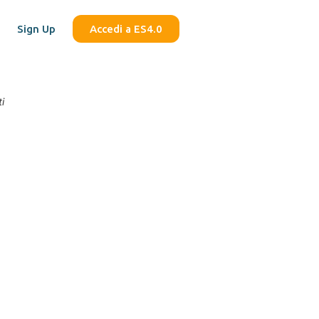
Sign Up
Accedi a ES4.0
i